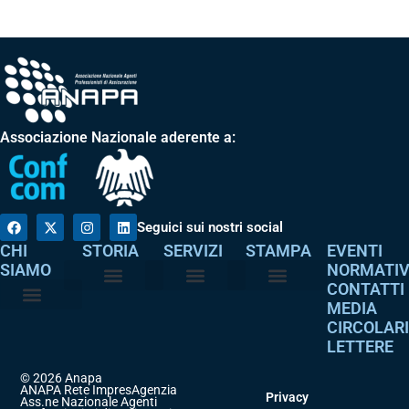
Associazione Nazionale aderente a:
Seguici sui nostri social
CHI
STORIA
SERVIZI
STAMPA
EVENTI
SIAMO
NORMATI
CONTATTI
MEDIA
Perché è nata
I nostri valori
Servizi agli associati
Adempimenti intermediari
Comunicati stampa
Dicono di noi
CIRCOLAR
Atto costitutivo
Codice etico
LETTERE
© 2026 Anapa
ANAPA Rete ImpresAgenzia
Privacy
Ass.ne Nazionale Agenti