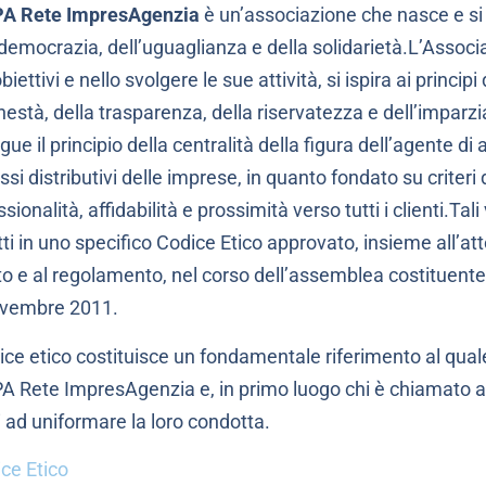
A Rete ImpresAgenzia
è un’associazione che nasce e si 
 democrazia, dell’uguaglianza e della solidarietà.L’Associa
biettivi e nello svolgere le sue attività, si ispira ai principi 
nestà, della trasparenza, della riservatezza e dell’imparzial
ue il principio della centralità della figura dell’agente di
si distributivi delle imprese, in quanto fondato su criteri d
sionalità, affidabilità e prossimità verso tutti i clienti.Tali
ti in uno specifico Codice Etico approvato, insieme all’atto
to e al regolamento, nel corso dell’assemblea costituente 
ovembre 2011.
dice etico costituisce un fondamentale riferimento al quale 
 Rete ImpresAgenzia e, in primo luogo chi è chiamato a
i ad uniformare la loro condotta.
ice Etico