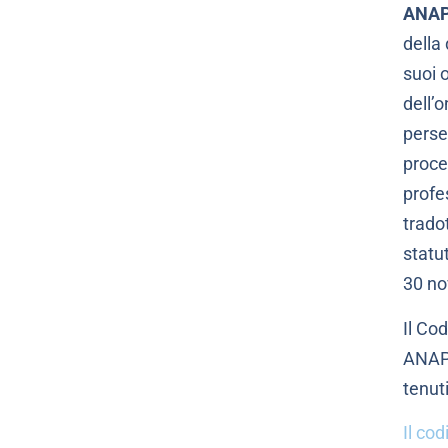
ANAP
della
suoi o
dell’o
perseg
proces
profes
tradot
statu
30 n
Il Co
ANAPA
tenut
Il cod