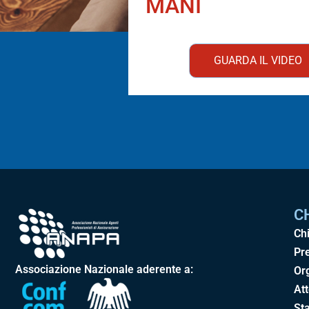
MANI
GUARDA IL VIDEO
C
Ch
Pr
Associazione Nazionale aderente a:
Or
Att
Sta