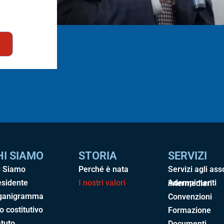
HI SIAMO
STORIA
SERVIZI
i Siamo
Perché è nata
Servizi agli ass
esidente
I nostri valori
Adempimenti intermediari
ganigramma
Convenzioni
o costitutivo
Formazione
tuto
Documenti