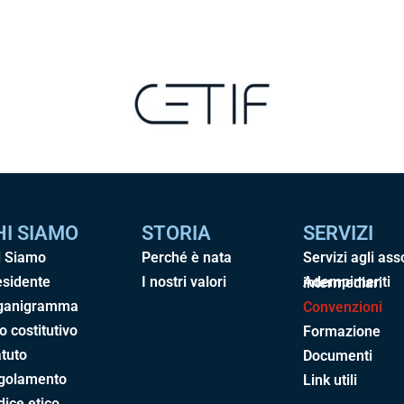
HI SIAMO
STORIA
SERVIZI
i Siamo
Perché è nata
Servizi agli ass
esidente
I nostri valori
Adempimenti intermediari
ganigramma
Convenzioni
o costitutivo
Formazione
tuto
Documenti
golamento
Link utili
ice etico