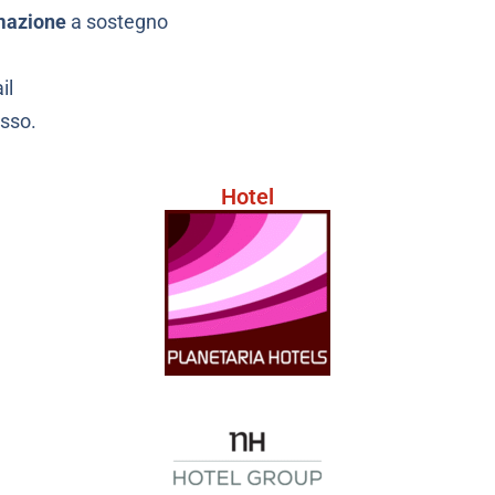
rmazione
a sostegno
il
esso.
Hotel