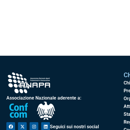
C
Ch
Pr
Associazione Nazionale aderente a:
Or
Att
Sta
Re
Seguici sui nostri social
Cod