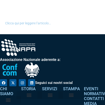
Clicca qui per leggere l’articolo…
Associazione Nazionale aderente a:
Seguici sui nostri social
CHI
STORIA
SERVIZI
STAMPA
EVENTI
SIAMO
NORMATI
CONTATTI
MEDIA
Perché è nata
I nostri valori
Servizi agli associati
Adempimenti intermediari
Comunicati stampa
Dicono di noi