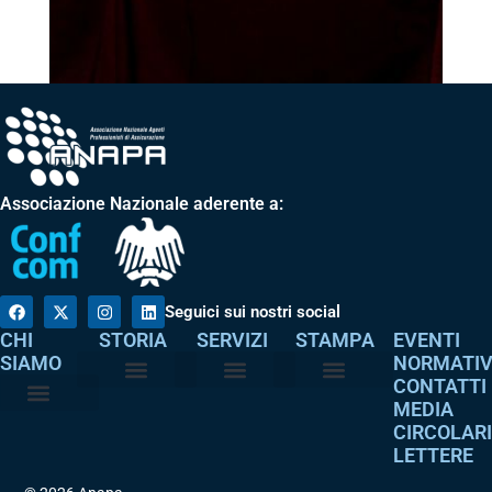
Associazione Nazionale aderente a:
Seguici sui nostri social
CHI
STORIA
SERVIZI
STAMPA
EVENTI
SIAMO
NORMATI
CONTATTI
MEDIA
Perché è nata
I nostri valori
Servizi agli associati
Adempimenti intermediari
Comunicati stampa
Dicono di noi
CIRCOLAR
Atto costitutivo
Codice etico
LETTERE