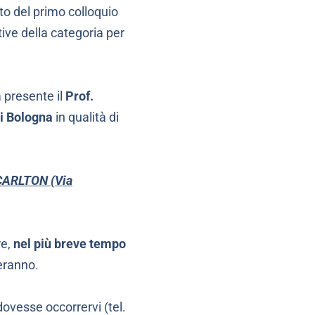
to del primo colloquio
tive della categoria per
 presente il
Prof.
 di Bologna
in qualità di
 CARLTON (Via
re,
nel più breve tempo
eranno.
ovesse occorrervi (tel.