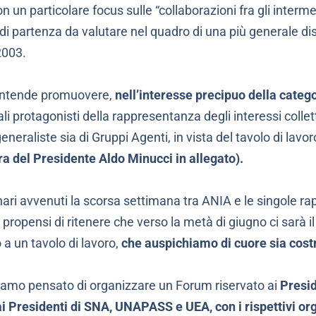
 un particolare focus sulle “collaborazioni fra gli interm
i partenza da valutare nel quadro di una più generale di
2003.
 intende promuovere,
nell’interesse precipuo della catego
li protagonisti della rappresentanza degli interessi colletti
generaliste sia di Gruppi Agenti, in vista del tavolo di lav
ra del Presidente Aldo Minucci in allegato).
inari avvenuti la scorsa settimana tra ANIA e le singole
pensi di ritenere che verso la metà di giugno ci sarà il
o a un tavolo di lavoro,
che auspichiamo di cuore sia cost
biamo pensato di organizzare un Forum riservato ai
Presid
i Presidenti di SNA, UNAPASS e UEA, con i rispettivi or