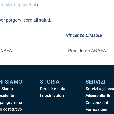
info@anapaweb.it
).
r porgervi cordiali saluti.
Vincenzo Cirasola
o GAA ANAPA Presidente ANAPA
HI SIAMO
STORIA
SERVIZI
i Siamo
Perché è nata
Servizi agli ass
esidente
I nostri valori
Adempimenti intermediari
ganigramma
Convenzioni
o costitutivo
Formazione