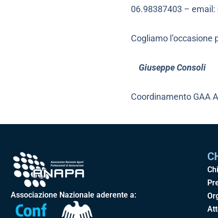
06.98387403 – email:
Cogliamo l’occasione pe
Giuseppe Consoli
Coordinament
C
Ch
Pr
Associazione Nazionale aderente a:
Or
Att