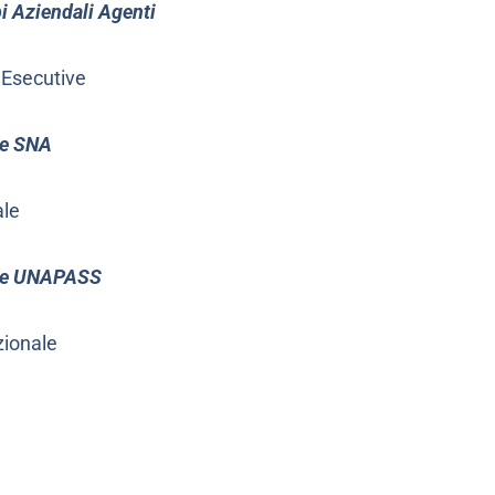
pi Aziendali Agenti
e Esecutive
le SNA
ale
ale UNAPASS
zionale