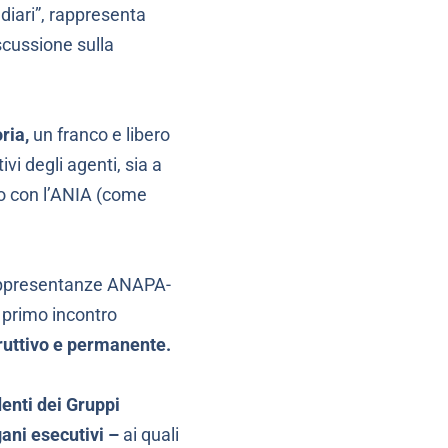
ediari”, rappresenta
scussione sulla
ria,
un franco e libero
vi degli agenti, sia a
oro con l’ANIA (come
 rappresentanze ANAPA-
 primo incontro
ruttivo e permanente.
enti dei Gruppi
gani esecutivi –
ai quali