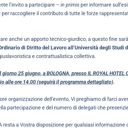
te l’invito a partecipare –
in primis
per informare sull’esi
s
per raccogliere il contributo di tutte le forze rappresenta
re anche un apporto tecnico-giurdico, a questo fine sarà
rdinario di Diritto del Lavoro all’Università degli Studi
uslavoristica e contrattualistica collettiva.
il giorno 25 giugno, a BOLOGNA, presso IL ROYAL HOTEL
io alle ore 14.00 (seguirà il programma dettagliato)
.
iore organizzazione dell’evento, Vi preghiamo di farci ave
la partecipazione e del numero di delegati che presenzi
 resta a Vostra disposizione per qualsiasi informazione d