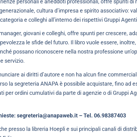
erienze personali e aneddoti professionali, offre spunti di 
generazionale, cultura d’impresa e spirito associativo: 
categoria e colleghi all’interno dei rispettivi Gruppi Agenti
 manager, giovani e colleghi, offre spunti per crescere, a
volezza le sfide del futuro. Il libro vuole essere, inoltre,
inché possano riconoscere nella nostra professione un’op
e servizio.
inunciare ai diritti d’autore e non ha alcun fine commercia
rso la segreteria ANAPA è possibile acquistare, fino ad es
i per ordini cumulativi da parte di agenzie o di Gruppi Ag
chieste: segreteria@anapaweb.it – Tel. 06.98387403
nche presso la libreria Hoepli e sui principali canali di distr