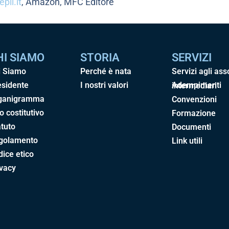
pli.it
, Amazon, MFC Editore
HI SIAMO
STORIA
SERVIZI
i Siamo
Perché è nata
Servizi agli ass
esidente
I nostri valori
Adempimenti intermediari
ganigramma
Convenzioni
o costitutivo
Formazione
tuto
Documenti
golamento
Link utili
ice etico
ivacy