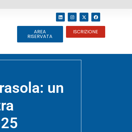
AREA
ISCRIZIONE
RISERVATA
irasola: un
tra
025