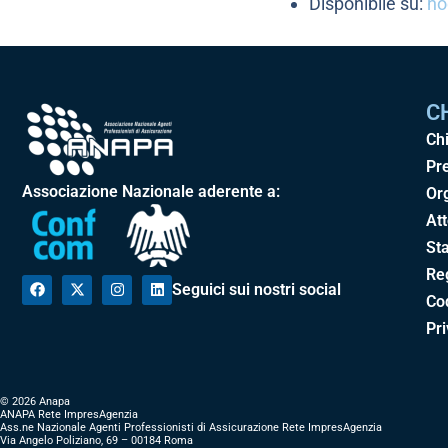
Disponibile su:
hoe
C
Ch
Pr
Associazione Nazionale aderente a:
Or
Att
Sta
Re
Seguici sui nostri social
Cod
Pr
© 2026 Anapa
ANAPA Rete ImpresAgenzia
Ass.ne Nazionale Agenti Professionisti di Assicurazione Rete ImpresAgenzia
Via Angelo Poliziano, 69 – 00184 Roma