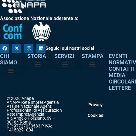
Associazione Nazionale aderente a:
Seguici sui nostri social
CHI
STORIA
SERVIZI
STAMPA
EVENTI
SIAMO
NORMATI
CONTATTI
MEDIA
Perché è nata
I nostri valori
Servizi agli associati
Adempimenti intermediari
Comunicati stampa
Dicono di noi
CIRCOLAR
Atto costitutivo
Codice etico
LETTERE
© 2026 Anapa
ANAPA Rete ImpresAgenzia
Privacy
Ass.ne Nazionale Agenti
Professionisti di Assicurazione
Rete ImpresAgenzia
Cookies
Via Angelo Poliziano, 69 –
00184 Roma
CF: 97727030583 P.IVA:
14150291004