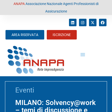
contenuto
ANAPA
Associazione Nazionale Agenti Professionisti di
Assicurazione
AREA RISERVATA
ISCRIZIONE
Eventi
MILANO: Solvency@work
– temi di discussione e