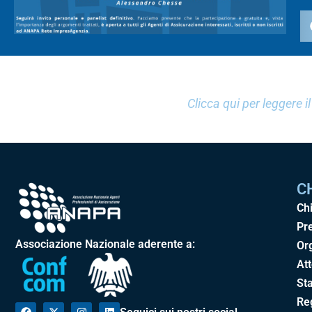
Clicca qui per leggere
C
Ch
Pr
Associazione Nazionale aderente a:
Or
Att
Sta
Re