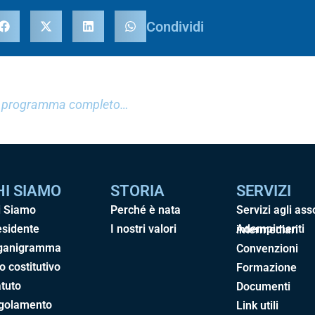
Condividi
 il programma completo…
HI SIAMO
STORIA
SERVIZI
i Siamo
Perché è nata
Servizi agli ass
esidente
I nostri valori
Adempimenti intermediari
ganigramma
Convenzioni
o costitutivo
Formazione
tuto
Documenti
golamento
Link utili