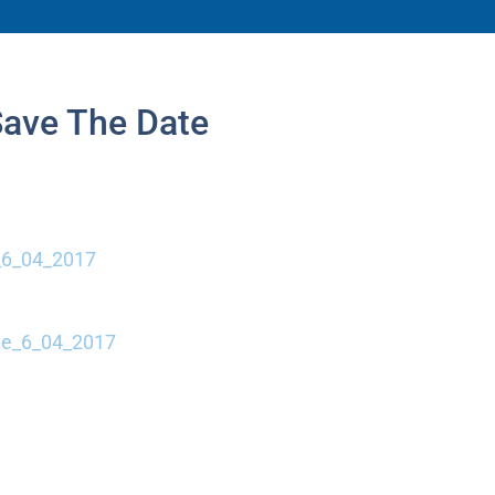
Save The Date
6_04_2017
te_6_04_2017