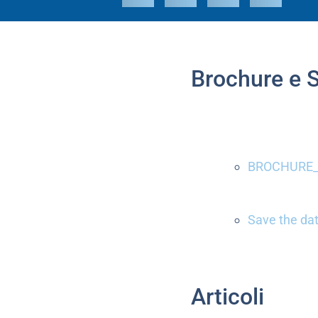
Brochure e 
BROCHURE_
Save the da
Articoli