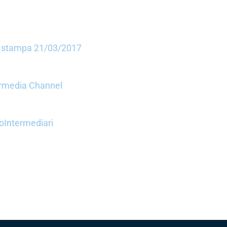
 stampa 21/03/2017
termedia Channel
toIntermediari