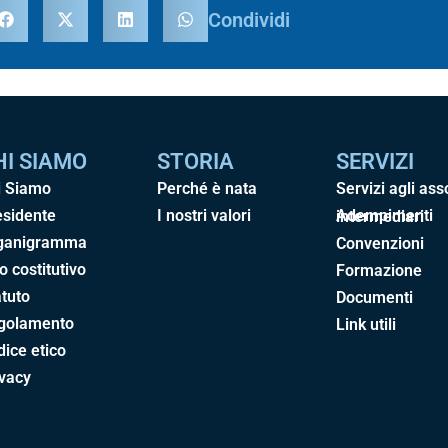
Condividi
HI SIAMO
STORIA
SERVIZI
i Siamo
Perché è nata
Servizi agli ass
esidente
I nostri valori
Adempimenti intermediari
ganigramma
Convenzioni
o costitutivo
Formazione
tuto
Documenti
golamento
Link utili
ice etico
ivacy