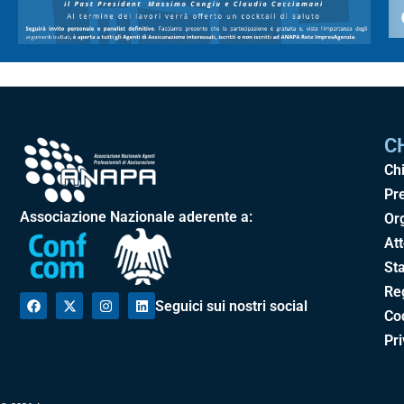
C
Ch
Pr
Associazione Nazionale aderente a:
Or
Att
Sta
Re
Seguici sui nostri social
Cod
Pr