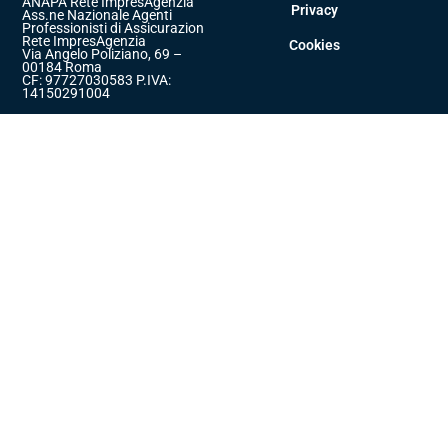
ANAPA Rete ImpresAgenzia
Privacy
Ass.ne Nazionale Agenti
Professionisti di Assicurazione
Rete ImpresAgenzia
Cookies
Via Angelo Poliziano, 69 –
00184 Roma
CF: 97727030583 P.IVA:
14150291004