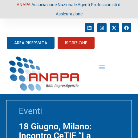
contenuto
ANAPA
Associazione Nazionale Agenti Professionisti di
Assicurazione
AREA RISERVATA
ISCRIZIONE
Eventi
18 Giugno, Milano:
Incontro CeTIF “La