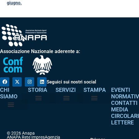
giugno.
Associazione Nazionale aderente a:
Seguici sui nostri social
CHI
STORIA
SERVIZI
STAMPA
EVENTI
SIAMO
NORMATI
CONTATTI
MEDIA
Perché è nata
I nostri valori
Servizi agli associati
Adempimenti intermediari
Comunicati stampa
Dicono di noi
CIRCOLAR
Atto costitutivo
Codice etico
LETTERE
© 2026 Anapa
ANAPA Rete ImpresAgenzia