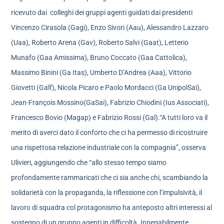
ricevuto dai colleghi dei gruppi agenti guidati dai presidenti
Vincenzo Cirasola (Gagi), Enzo Sivori (Aau), Alessandro Lazzaro
(Uaa), Roberto Arena (Gav), Roberto Salvi (Gaat), Letterio
Munafo (Gaa Amissima), Bruno Coccato (Gaa Cattolica),
Massimo Binini (Ga Itas), Umberto D’Andrea (Aaa), Vittorio
Giovetti (Galf), Nicola Picaro e Paolo Mordacci (Ga UnipolSai),
Jean-François Mossino(GaSai), Fabrizio Chiodini (Ius Associati),
Francesco Bovio (Magap) e Fabrizio Rossi (Gal).“A tutti loro va il
merito di averci dato il conforto che ci ha permesso di ricostruire
una rispettosa relazione industriale con la compagnia”, osserva
Ulivieri, aggiungendo che “allo stesso tempo siamo
profondamente rammaricati che ci sia anche chi, scambiando la
solidarietà con la propaganda, la riflessione con l’impulsività, il
lavoro di squadra col protagonismo ha anteposto altri interessi al
sostegno di un gruppo agenti in difficoltà. Innegabilmente