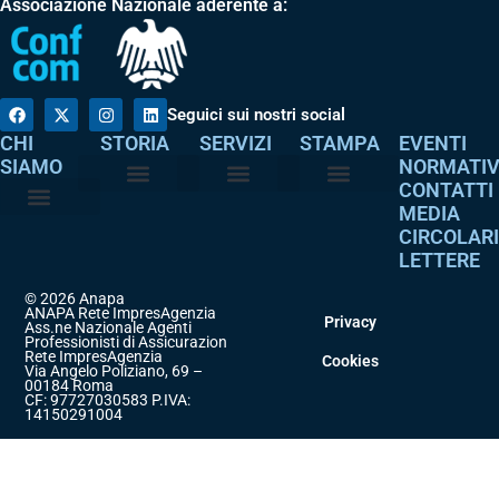
Associazione Nazionale aderente a:
Seguici sui nostri social
CHI
STORIA
SERVIZI
STAMPA
EVENTI
SIAMO
NORMATI
CONTATTI
MEDIA
Perché è nata
I nostri valori
Servizi agli associati
Adempimenti intermediari
Comunicati stampa
Dicono di noi
CIRCOLAR
Atto costitutivo
Codice etico
LETTERE
© 2026 Anapa
ANAPA Rete ImpresAgenzia
Privacy
Ass.ne Nazionale Agenti
Professionisti di Assicurazione
Rete ImpresAgenzia
Cookies
Via Angelo Poliziano, 69 –
00184 Roma
CF: 97727030583 P.IVA:
14150291004