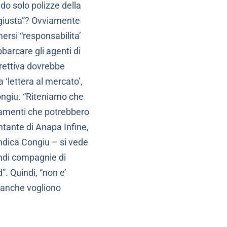
do solo polizze della
 giusta”? Ovviamente
ersi “responsabilita’
barcare gli agenti di
direttiva dovrebbe
 ‘lettera al mercato’,
Congiu. “Riteniamo che
tamenti che potrebbero
entante di Anapa Infine,
– indica Congiu – si vede
ndi compagnie di
. Quindi, “non e’
banche vogliono