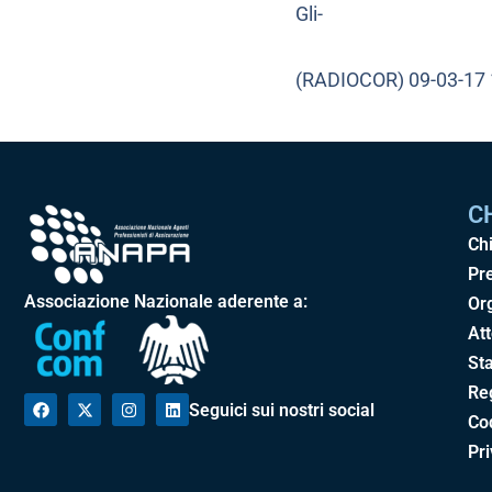
Gli-
(RADIOCOR) 09-03-17
C
Ch
Pr
Associazione Nazionale aderente a:
Or
Att
Sta
Re
Seguici sui nostri social
Cod
Pr