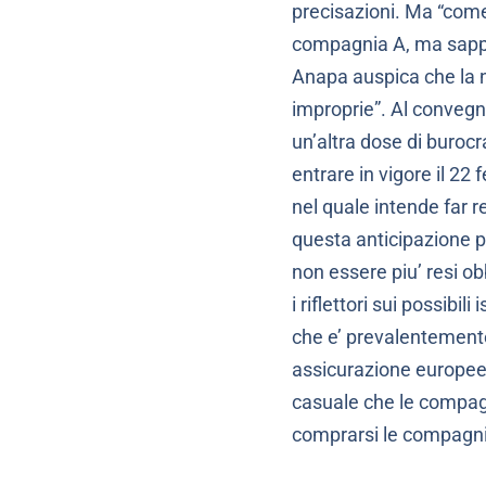
precisazioni. Ma “come
compagnia A, ma sappi
Anapa auspica che la n
improprie”. Al convegno
un’altra dose di burocr
entrare in vigore il 22
nel quale intende far r
questa anticipazione p
non essere piu’ resi obb
i riflettori sui possibil
che e’ prevalentemente
assicurazione europee 
casuale che le compagn
comprarsi le compagnie