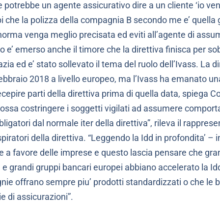
 potrebbe un agente assicurativo dire a un cliente ‘io ven
 che la polizza della compagnia B secondo me e’ quella
orma venga meglio precisata ed eviti all’agente di assum
 e’ emerso anche il timore che la direttiva finisca per sob
azia ed e’ stato sollevato il tema del ruolo dell’Ivass. La 
 febbraio 2018 a livello europeo, ma l’Ivass ha emanato una
ecepire parti della direttiva prima di quella data, spiega 
ossa costringere i soggetti vigilati ad assumere compor
ligatori dal normale iter della direttiva”, rileva il rappres
i ispiratori della direttiva. “Leggendo la Idd in profondita’ 
 a favore delle imprese e questo lascia pensare che gra
e grandi gruppi bancari europei abbiano accelerato la Idd”
ie offrano sempre piu’ prodotti standardizzati o che le 
 di assicurazioni”.