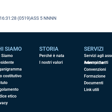
 16:31:28 (0519)ASS 5 NNNN
HI SIAMO
STORIA
SERVIZI
i Siamo
Perché è nata
Servizi agli ass
esidente
I nostri valori
Adempimenti intermediari
ganigramma
Convenzioni
o costitutivo
Formazione
tuto
Documenti
golamento
Link utili
ice etico
ivacy