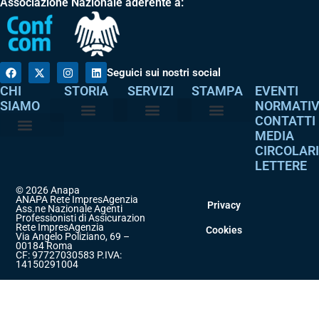
Associazione Nazionale aderente a:
Seguici sui nostri social
CHI
STORIA
SERVIZI
STAMPA
EVENTI
SIAMO
NORMATI
CONTATTI
MEDIA
Perché è nata
I nostri valori
Servizi agli associati
Adempimenti intermediari
Comunicati stampa
Dicono di noi
CIRCOLAR
Atto costitutivo
Codice etico
LETTERE
© 2026 Anapa
ANAPA Rete ImpresAgenzia
Privacy
Ass.ne Nazionale Agenti
Professionisti di Assicurazione
Rete ImpresAgenzia
Cookies
Via Angelo Poliziano, 69 –
00184 Roma
CF: 97727030583 P.IVA:
14150291004