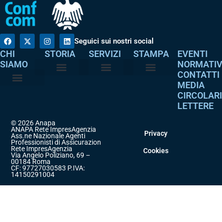
Seguici sui nostri social
CHI
STORIA
SERVIZI
STAMPA
EVENTI
SIAMO
NORMATI
CONTATTI
MEDIA
Perché è nata
I nostri valori
Servizi agli associati
Adempimenti intermediari
Comunicati stampa
Dicono di noi
CIRCOLAR
Atto costitutivo
Codice etico
LETTERE
© 2026 Anapa
ANAPA Rete ImpresAgenzia
Privacy
Ass.ne Nazionale Agenti
Professionisti di Assicurazione
Rete ImpresAgenzia
Cookies
Via Angelo Poliziano, 69 –
00184 Roma
CF: 97727030583 P.IVA:
14150291004