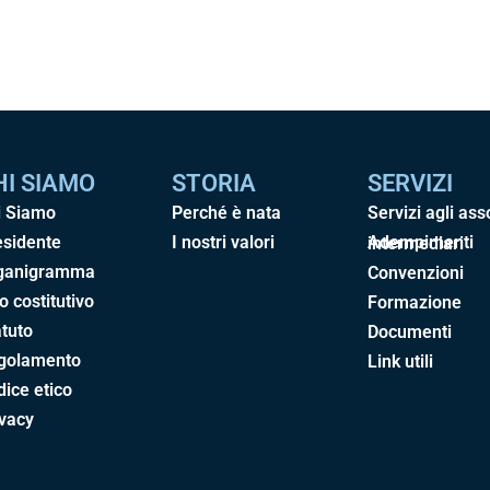
HI SIAMO
STORIA
SERVIZI
i Siamo
Perché è nata
Servizi agli ass
esidente
I nostri valori
Adempimenti intermediari
ganigramma
Convenzioni
o costitutivo
Formazione
tuto
Documenti
golamento
Link utili
ice etico
ivacy