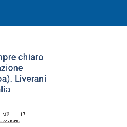
mpre chiaro
azione
a). Liverani
lia