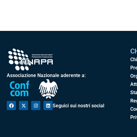
C
Ch
Pr
Associazione Nazionale aderente a:
Or
Att
Sta
Re
Seguici sui nostri social
Cod
Pr