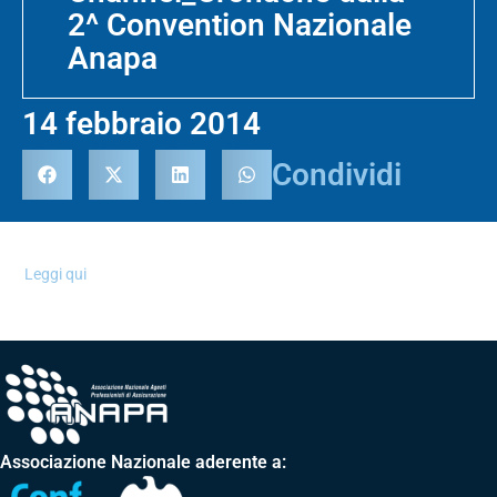
2^ Convention Nazionale
Anapa
14 febbraio 2014
Condividi
Leggi qui
Associazione Nazionale aderente a: