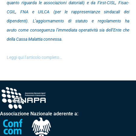
quanto riguarda le associazioni datoriali) e da First-CISL, Fisac-
CGIL, FNA e UILCA
(per le rappresentanze sindacali dei
dipendenti). L’aggiornamento di statuto e regolamento ha
avuto
come conseguenza l’immediata operatività sia dell’Ente che
della Cassa Malattia connessa.
Leggi qui l’articolo completo…
Associazione Nazionale aderente a: