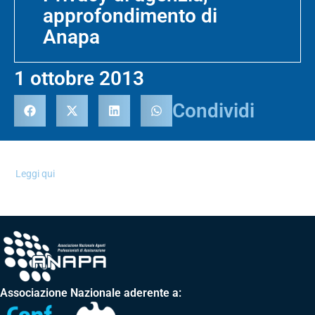
approfondimento di
Anapa
1 ottobre 2013
Condividi
Leggi qui
Associazione Nazionale aderente a: