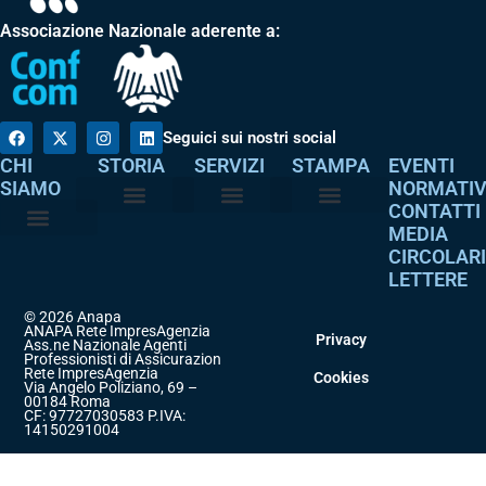
Associazione Nazionale aderente a:
Seguici sui nostri social
CHI
STORIA
SERVIZI
STAMPA
EVENTI
SIAMO
NORMATI
CONTATTI
MEDIA
Perché è nata
I nostri valori
Servizi agli associati
Adempimenti intermediari
Comunicati stampa
Dicono di noi
CIRCOLAR
Atto costitutivo
Codice etico
LETTERE
© 2026 Anapa
ANAPA Rete ImpresAgenzia
Privacy
Ass.ne Nazionale Agenti
Professionisti di Assicurazione
Rete ImpresAgenzia
Cookies
Via Angelo Poliziano, 69 –
00184 Roma
CF: 97727030583 P.IVA:
14150291004