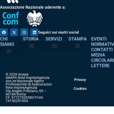
Associazione Nazionale aderente a:
Seguici sui nostri social
CHI
STORIA
SERVIZI
STAMPA
EVENTI
SIAMO
NORMATI
CONTATTI
MEDIA
Perché è nata
I nostri valori
Servizi agli associati
Adempimenti intermediari
Comunicati stampa
Dicono di noi
CIRCOLAR
Atto costitutivo
Codice etico
LETTERE
© 2026 Anapa
ANAPA Rete ImpresAgenzia
Privacy
Ass.ne Nazionale Agenti
Professionisti di Assicurazione
Rete ImpresAgenzia
Cookies
Via Angelo Poliziano, 69 –
00184 Roma
CF: 97727030583 P.IVA:
14150291004