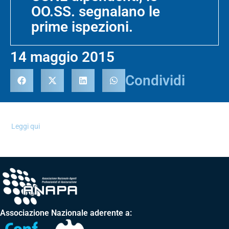
OO.SS. segnalano le
prime ispezioni.
14 maggio 2015
Condividi
Leggi qui
Associazione Nazionale aderente a: