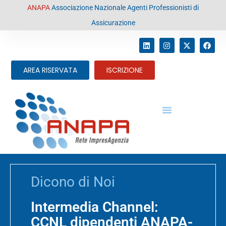
contenuto
ANAPA
Associazione Nazionale Agenti Professionisti di
Assicurazione
AREA RISERVATA
ISCRIZIONE
Dicono di Noi
Intermedia Channel:
CCNL dipendenti ANAPA-