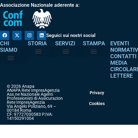
Associazione Nazionale aderente a:
Seguici sui nostri social
CHI
STORIA
SERVIZI
STAMPA
EVENTI
SIAMO
NORMATI
CONTATTI
MEDIA
Perché è nata
I nostri valori
Servizi agli associati
Adempimenti intermediari
Comunicati stampa
Dicono di noi
CIRCOLAR
Atto costitutivo
Codice etico
LETTERE
© 2026 Anapa
ANAPA Rete ImpresAgenzia
Privacy
Ass.ne Nazionale Agenti
Professionisti di Assicurazione
Rete ImpresAgenzia
Cookies
Via Angelo Poliziano, 69 –
00184 Roma
CF: 97727030583 P.IVA:
14150291004