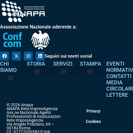
Associazione Nazionale aderente a:
Seguici sui nostri social
CHI
STORIA
SERVIZI
STAMPA
EVENTI
SIAMO
NORMATI
CONTATTI
MEDIA
Perché è nata
I nostri valori
Servizi agli associati
Adempimenti intermediari
Comunicati stampa
Dicono di noi
CIRCOLAR
Atto costitutivo
Codice etico
LETTERE
© 2026 Anapa
ANAPA Rete ImpresAgenzia
Privacy
Ass.ne Nazionale Agenti
Professionisti di Assicurazione
Rete ImpresAgenzia
Cookies
Via Angelo Poliziano, 69 –
00184 Roma
CF: 97727030583 P.IVA: