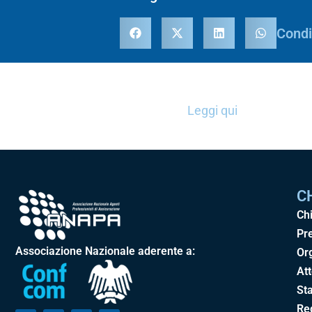
Condi
Leggi qui
C
Ch
Pr
Associazione Nazionale aderente a:
Or
Att
Sta
Re