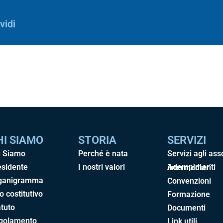
vidi
HI SIAMO
STORIA
SERVIZI
i Siamo
Perché è nata
Servizi agli ass
esidente
I nostri valori
Adempimenti intermediari
ganigramma
Convenzioni
o costitutivo
Formazione
tuto
Documenti
golamento
Link utili