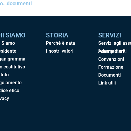
lo…
documenti
HI SIAMO
STORIA
SERVIZI
i Siamo
Perché è nata
Servizi agli ass
esidente
I nostri valori
Adempimenti intermediari
ganigramma
Convenzioni
o costitutivo
Formazione
tuto
Documenti
golamento
Link utili
ice etico
ivacy