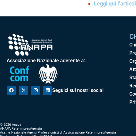
Leggi qui l’artico
C
Ch
Pr
Associazione Nazionale aderente a:
Or
Att
Sta
Re
Seguici sui nostri social
Cod
Pr
© 2026 Anapa
ANAPA Rete ImpresAgenzia
Ass.ne Nazionale Agenti Professionisti di Assicurazione Rete ImpresAgenzia