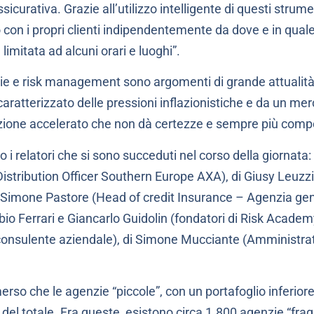
icurativa. Grazie all’utilizzo intelligente di questi strume
con i propri clienti indipendentemente da dove e in quale t
 limitata ad alcuni orari e luoghi”.
zie e risk management sono argomenti di grande attualit
 caratterizzato delle pressioni inflazionistiche e da un m
zione accelerato che non dà certezze e sempre più compe
 i relatori che si sono succeduti nel corso della giornat
 Distribution Officer Southern Europe AXA), di Giusy Leuzz
 Simone Pastore (Head of credit Insurance – Agenzia gen
io Ferrari e Giancarlo Guidolin (fondatori di Risk Academ
 consulente aziendale), di Simone Mucciante (Amministr
erso che le agenzie “piccole”, con un portafoglio inferiore 
 del totale. Fra queste, esistono circa 1.800 agenzie “frag