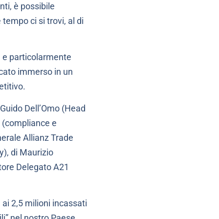
nti, è possibile
empo ci si trovi, al di
à e particolarmente
ercato immerso in un
titivo.
a: Guido Dell’Omo (Head
i (compliance e
erale Allianz Trade
y), di Maurizio
atore Delegato A21
ai 2,5 milioni incassati
ili” nel nostro Paese