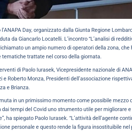
o l’ANAPA Day, organizzato dalla Giunta Regione Lombar
ta da Giancarlo Locatelli. L’incontro “L’analisi di redditi
ichiamato un ampio numero di operatori della zona, che
 tematiche trattate nel corso della giornata.
 interventi di Paolo Iurasek, Vicepresidente nazionale di A
zi e Roberto Monza, Presidenti dell’associazione rispetti
za e Brianza.
 temuta in un primissimo momento come possibile mezzo d
 fin dai tempi del Covid uno strumento utile per migliorare
te”, ha spiegato Paolo Iurasek. “L’attività dell’agente con
lazione personale e questo rende la figura insostituibile 