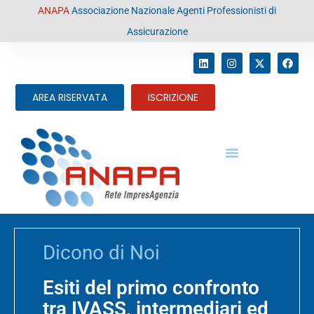
contenuto
ANAPA
Associazione Nazionale Agenti Professionisti di
Assicurazione
AREA RISERVATA
ISCRIZIONE
Dicono di Noi
Esiti del primo confronto
tra IVASS, intermediari ed