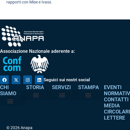
rapporti con Mise e Ivass.
Associazione Nazionale aderente a:
Seguici sui nostri social
CHI
STORIA
SERVIZI
STAMPA
EVENTI
SIAMO
NORMATI
CONTATTI
MEDIA
Perché è nata
I nostri valori
Servizi agli associati
Adempimenti intermediari
Comunicati stampa
Dicono di noi
CIRCOLAR
Atto costitutivo
Codice etico
LETTERE
© 2026 Anapa