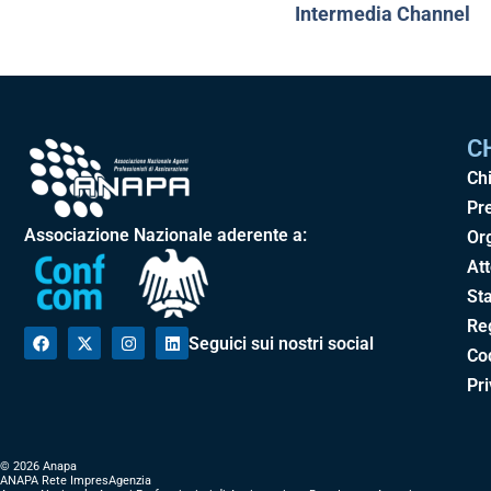
Intermedia Channel
C
Ch
Pr
Associazione Nazionale aderente a:
Or
Att
Sta
Re
Seguici sui nostri social
Cod
Pr
© 2026 Anapa
ANAPA Rete ImpresAgenzia