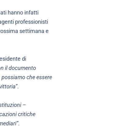
ti hanno infatti
genti professionisti
prossima settimana e
residente di
con il documento
n possiamo che essere
ittoria”
.
stituzioni
–
icazioni critiche
mediari”
.