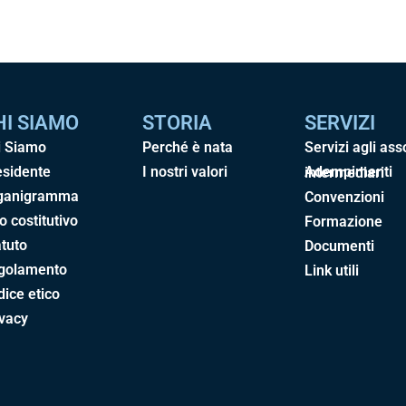
HI SIAMO
STORIA
SERVIZI
i Siamo
Perché è nata
Servizi agli ass
esidente
I nostri valori
Adempimenti intermediari
ganigramma
Convenzioni
o costitutivo
Formazione
tuto
Documenti
golamento
Link utili
ice etico
ivacy