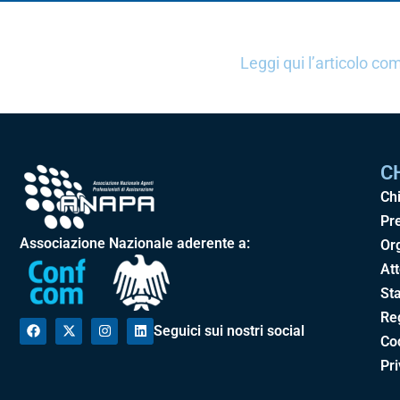
Leggi qui l’articolo c
C
Ch
Pr
Associazione Nazionale aderente a:
Or
Att
Sta
Re
Seguici sui nostri social
Cod
Pr