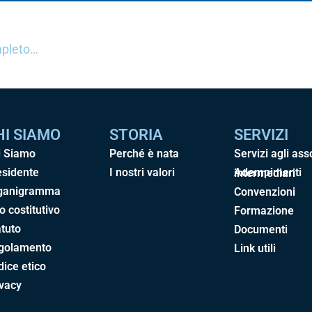
ompleto…
HI SIAMO
STORIA
SERVIZI
i Siamo
Perché è nata
Servizi agli ass
esidente
I nostri valori
Adempimenti intermediari
ganigramma
Convenzioni
o costitutivo
Formazione
tuto
Documenti
golamento
Link utili
ice etico
ivacy