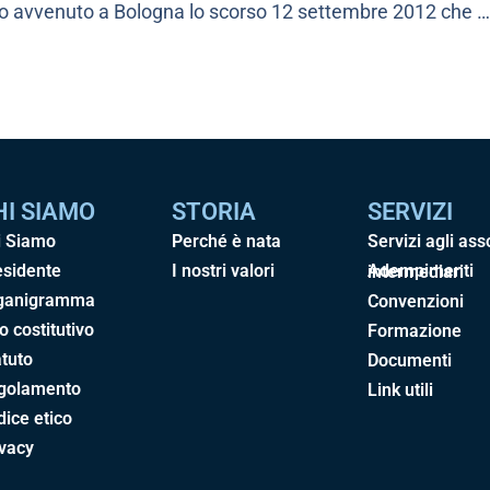
ro avvenuto a Bologna lo scorso 12 settembre 2012 che …
HI SIAMO
STORIA
SERVIZI
i Siamo
Perché è nata
Servizi agli ass
esidente
I nostri valori
Adempimenti intermediari
ganigramma
Convenzioni
o costitutivo
Formazione
tuto
Documenti
golamento
Link utili
ice etico
ivacy