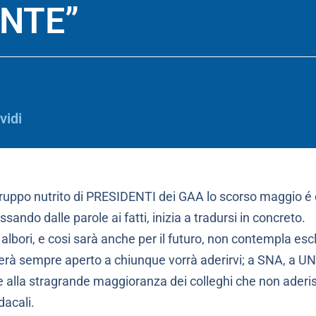
NTE”
vidi
gruppo nutrito di PRESIDENTI dei GAA lo scorso maggio é d
ssando dalle parole ai fatti, inizia a tradursi in concreto.
i albori, e cosi sarà anche per il futuro, non contempla escl
erà sempre aperto a chiunque vorrà aderirvi; a SNA, a UNAP
i, e alla stragrande maggioranza dei colleghi che non ader
dacali.