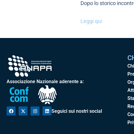
Dopo lo storico incont
Leggi qui
C
Ch
Pr
Associazione Nazionale aderente a:
Or
Att
Sta
Re
Seguici sui nostri social
Cod
Pr