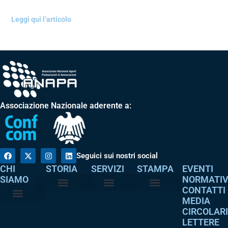
Leggi qui l’articolo
Associazione Nazionale aderente a:
Seguici sui nostri social
CHI
STORIA
SERVIZI
STAMPA
EVENTI
SIAMO
NORMATI
CONTATTI
MEDIA
Perché è nata
I nostri valori
Servizi agli associati
Adempimenti intermediari
Comunicati stampa
Dicono di noi
CIRCOLAR
Atto costitutivo
Codice etico
LETTERE