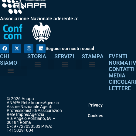
Associazione Nazionale aderente a:
Seguici sui nostri social
CHI
STORIA
SERVIZI
STAMPA
EVENTI
SIAMO
NORMATI
CONTATTI
MEDIA
Perché è nata
I nostri valori
Servizi agli associati
Adempimenti intermediari
Comunicati stampa
Dicono di noi
CIRCOLAR
Atto costitutivo
Codice etico
LETTERE
© 2026 Anapa
ANAPA Rete ImpresAgenzia
Privacy
Ass.ne Nazionale Agenti
Professionisti di Assicurazione
Rete ImpresAgenzia
Cookies
Via Angelo Poliziano, 69 –
00184 Roma
CF: 97727030583 P.IVA:
14150291004