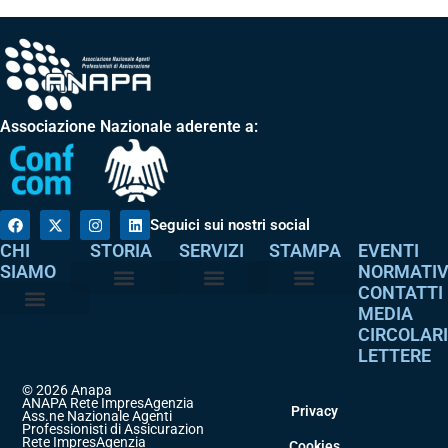
Associazione Nazionale aderente a:
Seguici sui nostri social
CHI
STORIA
SERVIZI
STAMPA
EVENTI
SIAMO
NORMATI
CONTATTI
MEDIA
Perché è nata
I nostri valori
Servizi agli associati
Adempimenti intermediari
Comunicati stampa
Dicono di noi
CIRCOLAR
Atto costitutivo
Codice etico
LETTERE
© 2026 Anapa
ANAPA Rete ImpresAgenzia
Privacy
Ass.ne Nazionale Agenti
Professionisti di Assicurazione
Rete ImpresAgenzia
Cookies