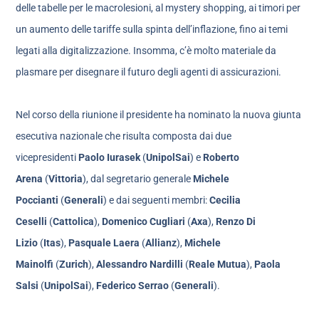
delle tabelle per le macrolesioni, al mystery shopping, ai timori per
un aumento delle tariffe sulla spinta dell’inflazione, fino ai temi
legati alla digitalizzazione. Insomma, c’è molto materiale da
plasmare per disegnare il futuro degli agenti di assicurazioni.
Nel corso della riunione il presidente ha nominato la nuova giunta
esecutiva nazionale che risulta composta dai due
vicepresidenti
Paolo Iurasek
(
UnipolSai
) e
Roberto
Arena
(
Vittoria
), dal segretario generale
Michele
Poccianti
(
Generali
) e dai seguenti membri:
Cecilia
Ceselli
(
Cattolica
),
Domenico Cugliari
(
Axa
),
Renzo Di
Lizio
(
Itas
),
Pasquale Laera
(
Allianz
),
Michele
Mainolfi
(
Zurich
),
Alessandro Nardilli
(
Reale Mutua
),
Paola
Salsi
(
UnipolSai
),
Federico Serrao
(
Generali
).