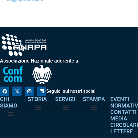
Associazione Nazionale aderente a:
Seguici sui nostri social
CHI
STORIA
SERVIZI
STAMPA
EVENTI
SIAMO
NORMATI
CONTATTI
MEDIA
Perché è nata
I nostri valori
Servizi agli associati
Adempimenti intermediari
Comunicati stampa
Dicono di noi
CIRCOLAR
Atto costitutivo
Codice etico
LETTERE