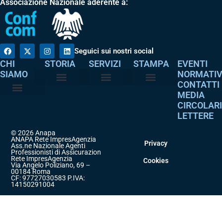
Associazione Nazionale aderente a:
Seguici sui nostri social
CHI
STORIA
SERVIZI
STAMPA
EVENTI
SIAMO
NORMATI
CONTATTI
MEDIA
Perché è nata
I nostri valori
Servizi agli associati
Adempimenti intermediari
Comunicati stampa
Dicono di noi
CIRCOLAR
Atto costitutivo
Codice etico
LETTERE
© 2026 Anapa
ANAPA Rete ImpresAgenzia
Privacy
Ass.ne Nazionale Agenti
Professionisti di Assicurazione
Rete ImpresAgenzia
Cookies
Via Angelo Poliziano, 69 –
00184 Roma
CF: 97727030583 P.IVA:
14150291004