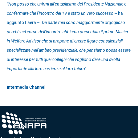
“Non posso che unirmi all’entusiasmo del Presidente Nazionale e
confermare che l’incontro del 19 è stato un vero successo
– ha
aggiunto Laera –
. Da parte mia sono maggiormente orgoglioso
perché nel corso dell’incontro abbiamo presentato il primo Master
in Welfare Advisor che si propone di creare figure consulenziali
specializzate nell’ambito previdenziale, che pensiamo possa essere
di interesse per tutti quei colleghi che vogliono dare una svolta
importante alla loro carriera e al loro futuro”
.
Intermedia Channel