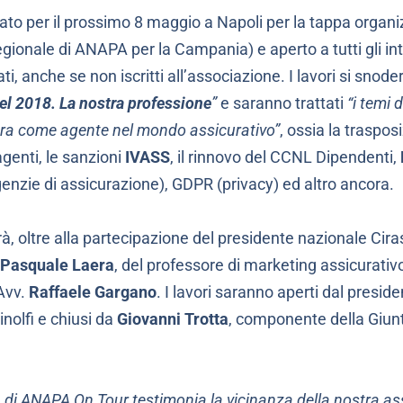
to per il prossimo 8 maggio a Napoli per la tappa organi
gionale di ANAPA per la Campania) e aperto a tutti gli in
ti, anche se non iscritti all’associazione. I lavori si snoder
el 2018. La nostra professione
”
e
saranno trattati
“i temi 
era come agente nel mondo assicurativo”
, ossia la traspos
agenti, le sanzioni
IVASS
, il rinnovo del CCNL Dipendenti,
genzie di assicurazione), GDPR (privacy) ed altro ancora.
edrà, oltre alla partecipazione del presidente nazionale Cir
Pasquale Laera
, del professore di marketing assicurativ
Avv.
Raffaele Gargano
. I lavori saranno aperti dal presi
olfi e chiusi da
Giovanni Trotta
, componente della Giun
 di ANAPA On Tour testimonia la vicinanza della nostra asso