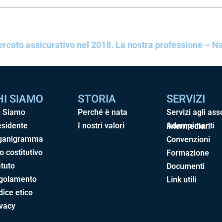
rcato assicurativo nel 2018. La nostra professione – N
HI SIAMO
STORIA
SERVIZI
i Siamo
Perché è nata
Servizi agli ass
esidente
I nostri valori
Adempimenti intermediari
ganigramma
Convenzioni
o costitutivo
Formazione
tuto
Documenti
golamento
Link utili
ice etico
ivacy