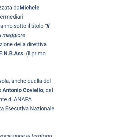
zzata da
Michele
termediari
anno sotto il titolo
“
Il
di maggiore
izione della direttiva
E.N.B.Ass.
(il primo
asola, anche quella del
o
Antonio Coviello
, del
dente di ANAPA
ta Esecutiva Nazionale
ciazione al territorio,