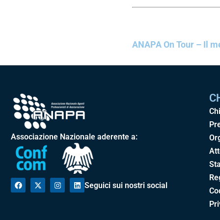
ANAPA On Tour – Il me
C
Ch
Pr
Associazione Nazionale aderente a:
Or
Att
Sta
Re
Seguici sui nostri social
Cod
Pr