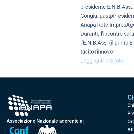
presidente E.N.B.Ass.
Congiu, pastpPresident
Anapa Rete ImpresAgen
Durante l’incontro sara
l’E.N.B.Ass. (il primo E
tacito rinnovo”.
Leggi qui l’articolo…
C
Ch
Pr
Associazione Nazionale aderente a:
Or
Att