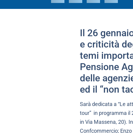
Il 26 gennai
e criticità d
temi importa
Pensione Agen
delle agenzie
ed il “non ta
Sarà dedicata a “Le att
tour” in programma il 
in Via Massena, 20). I
Confcommercio; Enzo Si