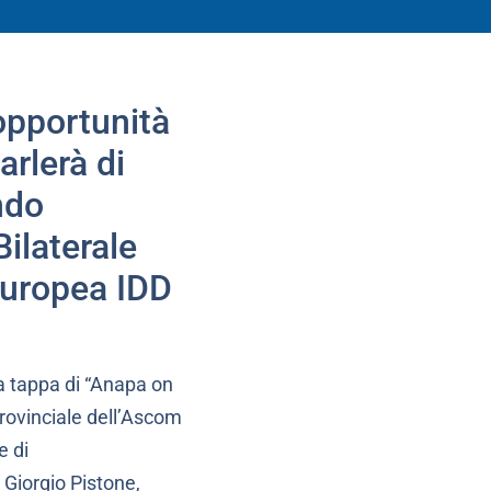
opportunità
arlerà di
ndo
Bilaterale
 europea IDD
la tappa di “Anapa on
rovinciale dell’Ascom
e di
Giorgio Pistone,