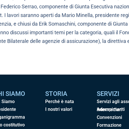
; Federico Serrao, componente di Giunta Esecutiva nazio
. I lavori saranno aperti da Mario Minella, presidente re
zia, e chiusi da Erik Somaschini, componente di Giunta 
nno discussi importanti temi per la categoria, quali il Fo
nte Bilaterale delle agenzie di assicurazione), la direttiva
HI SIAMO
STORIA
SERVIZI
i Siamo
Perché è nata
Servizi agli ass
esidente
I nostri valori
Adempimenti intermediari
ganigramma
Convenzioni
o costitutivo
Formazione