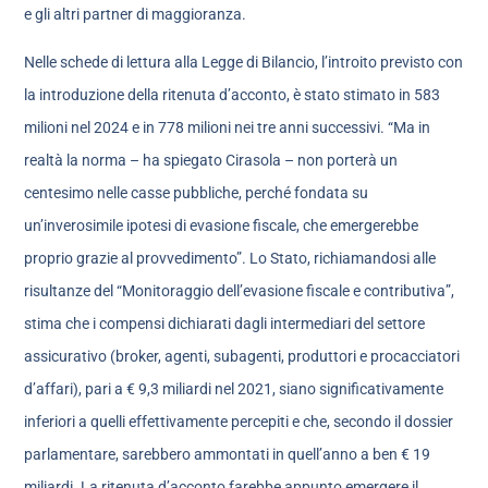
e gli altri partner di maggioranza.
Nelle schede di lettura alla Legge di Bilancio, l’introito previsto con
la introduzione della ritenuta d’acconto, è stato stimato in 583
milioni nel 2024 e in 778 milioni nei tre anni successivi. “Ma in
realtà la norma – ha spiegato Cirasola – non porterà un
centesimo nelle casse pubbliche, perché fondata su
un’inverosimile ipotesi di evasione fiscale, che emergerebbe
proprio grazie al provvedimento”. Lo Stato, richiamandosi alle
risultanze del “Monitoraggio dell’evasione fiscale e contributiva”,
stima che i compensi dichiarati dagli intermediari del settore
assicurativo (broker, agenti, subagenti, produttori e procacciatori
d’affari), pari a € 9,3 miliardi nel 2021, siano significativamente
inferiori a quelli effettivamente percepiti e che, secondo il dossier
parlamentare, sarebbero ammontati in quell’anno a ben € 19
miliardi. La ritenuta d’acconto farebbe appunto emergere il