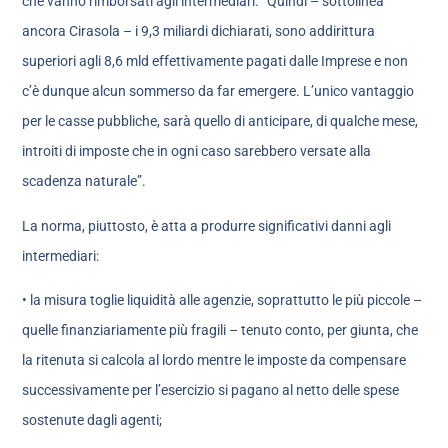
che vanno rimborsati agli intermediari. “Quindi – sottolinea
ancora Cirasola – i 9,3 miliardi dichiarati, sono addirittura
superiori agli 8,6 mld effettivamente pagati dalle Imprese e non
c’è dunque alcun sommerso da far emergere. L’unico vantaggio
per le casse pubbliche, sarà quello di anticipare, di qualche mese,
introiti di imposte che in ogni caso sarebbero versate alla
scadenza naturale”.
La norma, piuttosto, è atta a produrre significativi danni agli
intermediari:
• la misura toglie liquidità alle agenzie, soprattutto le più piccole –
quelle finanziariamente più fragili – tenuto conto, per giunta, che
la ritenuta si calcola al lordo mentre le imposte da compensare
successivamente per l’esercizio si pagano al netto delle spese
sostenute dagli agenti;