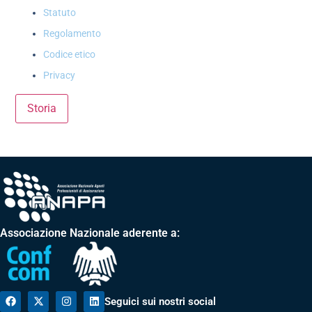
Statuto
Regolamento
Codice etico
Privacy
Storia
Associazione Nazionale aderente a:
Seguici sui nostri social