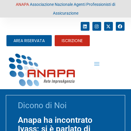
contenuto
ANAPA
Associazione Nazionale Agenti Professionisti di
Assicurazione
AREA RISERVATA
ISCRIZIONE
Dicono di Noi
Anapa ha incontrato
Ivass: si è parlato di