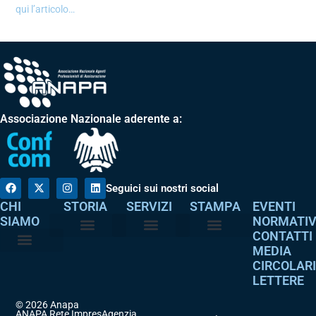
qui l’articolo…
Associazione Nazionale aderente a:
Seguici sui nostri social
CHI
STORIA
SERVIZI
STAMPA
EVENTI
SIAMO
NORMATI
CONTATTI
MEDIA
Perché è nata
I nostri valori
Servizi agli associati
Adempimenti intermediari
Comunicati stampa
Dicono di noi
CIRCOLAR
Atto costitutivo
Codice etico
LETTERE
© 2026 Anapa
ANAPA Rete ImpresAgenzia