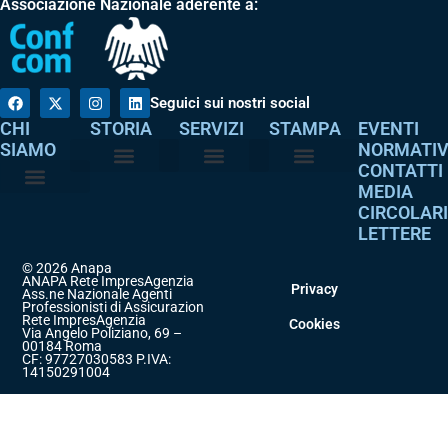
Associazione Nazionale aderente a:
Seguici sui nostri social
CHI
STORIA
SERVIZI
STAMPA
EVENTI
SIAMO
NORMATI
CONTATTI
MEDIA
Perché è nata
I nostri valori
Servizi agli associati
Adempimenti intermediari
Comunicati stampa
Dicono di noi
CIRCOLAR
Atto costitutivo
Codice etico
LETTERE
© 2026 Anapa
ANAPA Rete ImpresAgenzia
Privacy
Ass.ne Nazionale Agenti
Professionisti di Assicurazione
Rete ImpresAgenzia
Cookies
Via Angelo Poliziano, 69 –
00184 Roma
CF: 97727030583 P.IVA:
14150291004