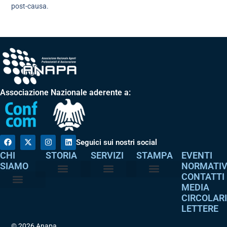
post-causa.
Associazione Nazionale aderente a:
Seguici sui nostri social
CHI
STORIA
SERVIZI
STAMPA
EVENTI
SIAMO
NORMATI
CONTATTI
MEDIA
Perché è nata
I nostri valori
Servizi agli associati
Adempimenti intermediari
Comunicati stampa
Dicono di noi
CIRCOLAR
Atto costitutivo
Codice etico
LETTERE
© 2026 Anapa