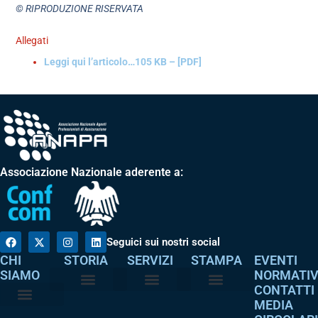
© RIPRODUZIONE RISERVATA
Allegati
Leggi qui l’articolo…
105 KB – [PDF]
Associazione Nazionale aderente a:
Seguici sui nostri social
CHI
STORIA
SERVIZI
STAMPA
EVENTI
SIAMO
NORMATI
CONTATTI
MEDIA
Perché è nata
I nostri valori
Servizi agli associati
Adempimenti intermediari
Comunicati stampa
Dicono di noi
Atto costitutivo
Codice etico