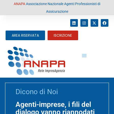
contenuto
ANAPA
Associazione Nazionale Agenti Professionisti di
Assicurazione
AREA RISERVATA
ISCRIZIONE
Dicono di Noi
Agenti-imprese, i fili del
dialogo vanno riannodati