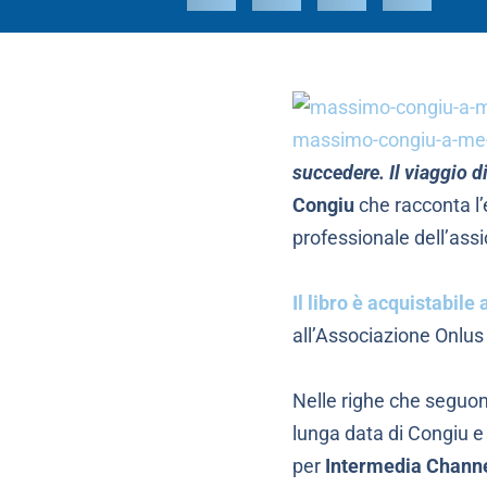
massimo-congiu-a-me
succedere. Il viaggio d
Congiu
che racconta l’e
professionale dell’assi
Il libro è acquistabil
all’Associazione Onlu
Nelle righe che seguo
lunga data di Congiu 
per
Intermedia Chann