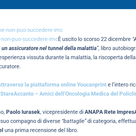
-non-puo-succedere-imc
È uscito lo scorso 22 dicembre
“
i un assicuratore nel tunnel della malattia
”
, libro autobiog
sperienza vissuta durante la malattia, la riscoperta della s
curatore.
e attraverso la piattaforma online Youcanprint
e l’intero r
s
StareAccanto – Amici dell’Oncologia Medica del Policli
no,
Paolo Iurasek
, vicepresidente di
ANAPA Rete Impres
e suo compagno di diverse
“battaglie”
di categoria, effettu
el
una prima recensione del libro.