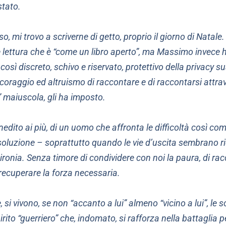
stato.
oso, mi trovo a scriverne di getto, proprio il giorno di Natal
e lettura che è “come un libro aperto”, ma Massimo invece h
ui così discreto, schivo e riservato, protettivo della privacy 
 coraggio ed altruismo di raccontare e di raccontarsi attra
V” maiuscola, gli ha imposto.
nedito ai più, di un uomo che affronta le difficoltà così co
luzione – soprattutto quando le vie d’uscita sembrano r
ironia. Senza timore di condividere con noi la paura, di rac
recuperare la forza necessaria.
, si vivono, se non “accanto a lui” almeno “vicino a lui”, le 
irito “guerriero” che, indomato, si rafforza nella battaglia 