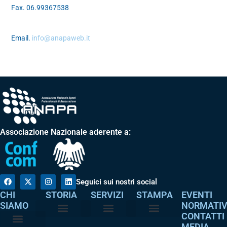
Fax. 06.99367538
Email.
info@anapaweb.it
Associazione Nazionale aderente a:
Seguici sui nostri social
CHI
STORIA
SERVIZI
STAMPA
EVENTI
SIAMO
NORMATI
CONTATTI
MEDIA
Perché è nata
I nostri valori
Servizi agli associati
Adempimenti intermediari
Comunicati stampa
Dicono di noi